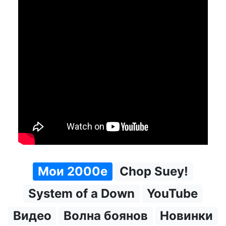
Мои 2000е
Chop Suey!
System of a Down
YouTube
Видео
Волна боянов
Новинки