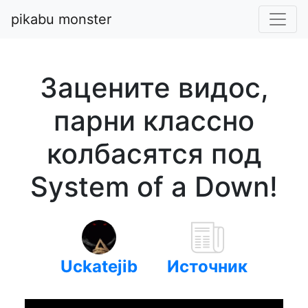
pikabu monster
Зацените видос,
парни классно
колбасятся под
System of a Down!
Uckatejib
Источник