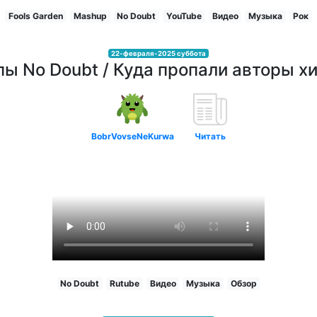
Fools Garden
Mashup
No Doubt
YouTube
Видео
Музыка
Рок
22-февраля-2025 суббота
ы No Doubt / Куда пропали авторы хи
BobrVovseNeKurwa
Читать
No Doubt
Rutube
Видео
Музыка
Обзор