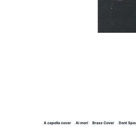
A capella cover
Ai mori
Brass Cover
Dont Spe