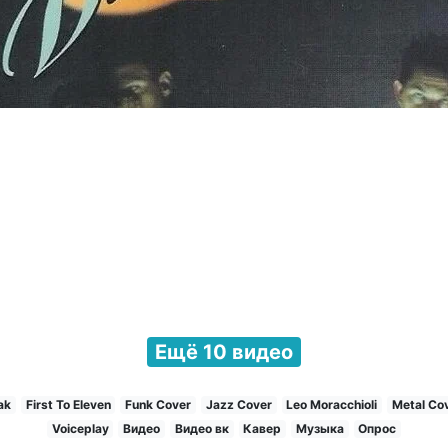
Ещё 10 видео
ak
First To Eleven
Funk Cover
Jazz Cover
Leo Moracchioli
Metal Co
Voiceplay
Видео
Видео вк
Кавер
Музыка
Опрос