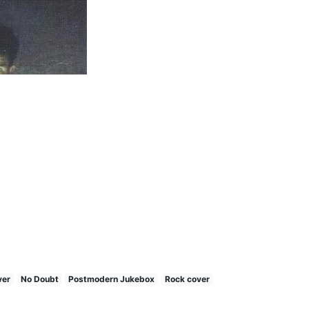
ver
No Doubt
Postmodern Jukebox
Rock cover