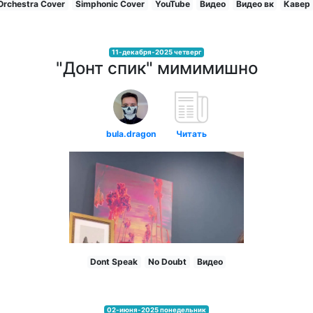
Orchestra Cover
Simphonic Cover
YouTube
Видео
Видео вк
Кавер
11-декабря-2025 четверг
"Донт спик" мимимишно
bula.dragon
Читать
Dont Speak
No Doubt
Видео
02-июня-2025 понедельник