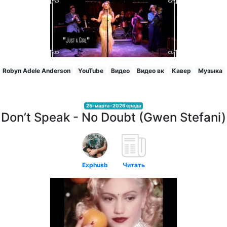
Robyn Adele Anderson
YouTube
Видео
Видео вк
Кавер
Музыка
25-марта-2026 среда
Don’t Speak - No Doubt (Gwen Stefani)
Exphusb
Читать