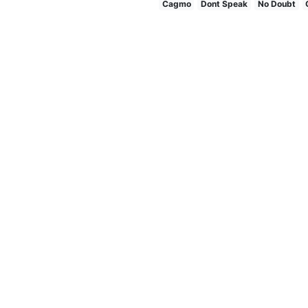
Cagmo
Dont Speak
No Doubt