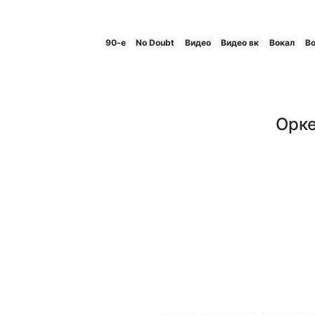
90-е
No Doubt
Видео
Видео вк
Вокал
В
Орке