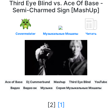
Third Eye Blind vs. Ace Of Base -
Semi-Charmed Sign [MashUp]
Covermeister
Музыкальные Мэшапы
Читать
Ace of Base
Dj Cummerbund
Mashup
Third Eye Blind
YouTube
Видео
Видео вк
Музыка
Серия Музыкальные Мэшапы
[2]
[1]