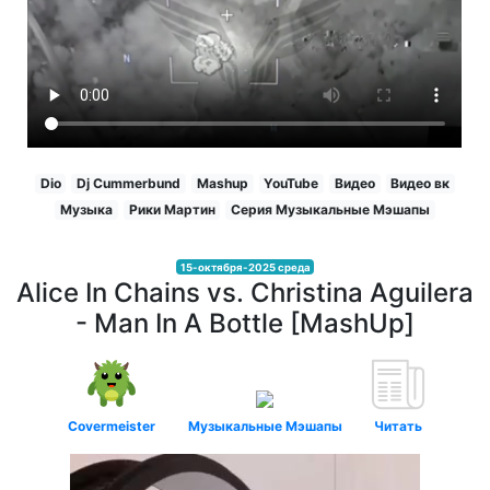
Dio
Dj Cummerbund
Mashup
YouTube
Видео
Видео вк
Музыка
Рики Мартин
Серия Музыкальные Мэшапы
15-октября-2025 среда
Alice In Chains vs. Christina Aguilera
- Man In A Bottle [MashUp]
Covermeister
Музыкальные Мэшапы
Читать