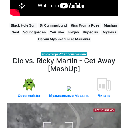
Black Hole Sun
Dj Cummerbund
Kiss From a Rose
Mashup
Seal
Soundgarden
YouTube
Видео
Видео вк
Музыка
Серия Музыкальные Мэшапы
20-октября-2025 понедельник
Dio vs. Ricky Martin - Get Away
[MashUp]
Covermeister
Музыкальные Мэшапы
Читать