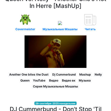
In Herre [MashUp]
Covermeister
Музыкальные Мэшапы
Читать
Another One bites the Dust
Dj Cummerbund
Mashup
Nelly
Queen
YouTube
Видео
Видео вк
Музыка
Серия Музыкальные Мэшапы
29-сентября-2025 понедельник
DJ Cummerbund - Don't Stop 'Til