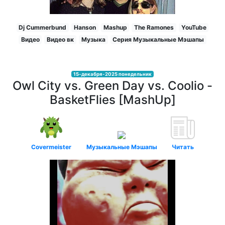
Dj Cummerbund
Hanson
Mashup
The Ramones
YouTube
Видео
Видео вк
Музыка
Серия Музыкальные Мэшапы
15-декабря-2025 понедельник
Owl City vs. Green Day vs. Coolio -
BasketFlies [MashUp]
Covermeister
Музыкальные Мэшапы
Читать