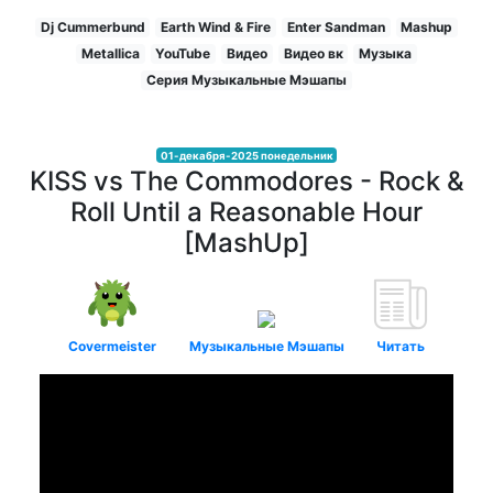
Dj Cummerbund
Earth Wind & Fire
Enter Sandman
Mashup
Metallica
YouTube
Видео
Видео вк
Музыка
Серия Музыкальные Мэшапы
01-декабря-2025 понедельник
KISS vs The Commodores - Rock &
Roll Until a Reasonable Hour
[MashUp]
Covermeister
Музыкальные Мэшапы
Читать