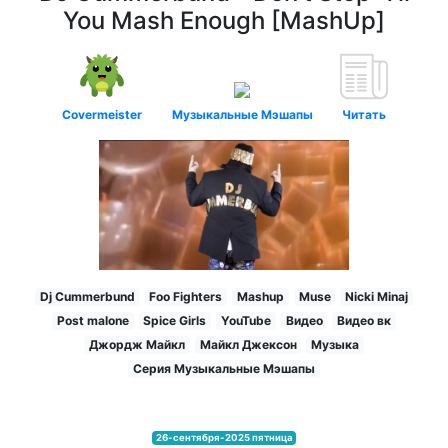
You Mash Enough [MashUp]
Covermeister
Музыкальные Мэшапы
Читать
Dj Cummerbund
Foo Fighters
Mashup
Muse
Nicki Minaj
Post malone
Spice Girls
YouTube
Видео
Видео вк
Джордж Майкл
Майкл Джексон
Музыка
Серия Музыкальные Мэшапы
26-сентября-2025 пятница