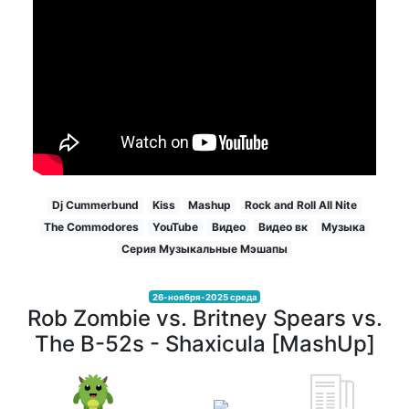
Dj Cummerbund
Kiss
Mashup
Rock and Roll All Nite
The Commodores
YouTube
Видео
Видео вк
Музыка
Серия Музыкальные Мэшапы
26-ноября-2025 среда
Rob Zombie vs. Britney Spears vs.
The B-52s - Shaxicula [MashUp]