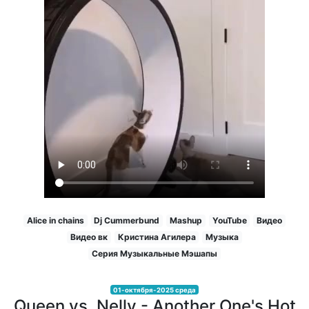
Alice in chains
Dj Cummerbund
Mashup
YouTube
Видео
Видео вк
Кристина Агилера
Музыка
Серия Музыкальные Мэшапы
01-октября-2025 среда
Queen vs. Nelly - Another One's Hot