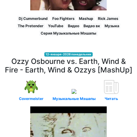
Dj Cummerbund
Foo Fighters
Mashup
Rick James
The Pretender
YouTube
Видео
Видео вк
Музыка
Серия Музыкальные Мэшапы
12-января-2026 понедельник
Ozzy Osbourne vs. Earth, Wind &
Fire - Earth, Wind & Ozzys [MashUp]
Covermeister
Музыкальные Мэшапы
Читать