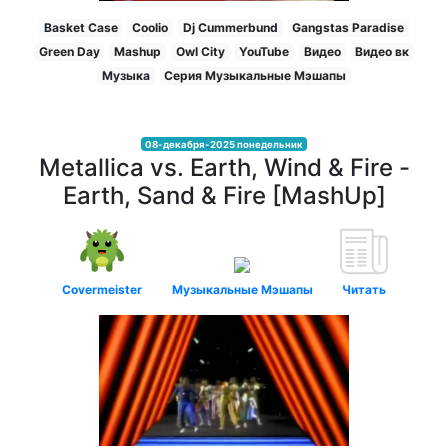
Basket Case
Coolio
Dj Cummerbund
Gangstas Paradise
Green Day
Mashup
Owl City
YouTube
Видео
Видео вк
Музыка
Серия Музыкальные Мэшапы
08-декабря-2025 понедельник
Metallica vs. Earth, Wind & Fire -
Earth, Sand & Fire [MashUp]
Covermeister
Музыкальные Мэшапы
Читать