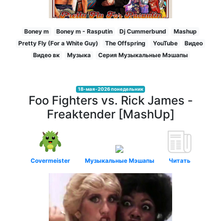
Boney m
Boney m - Rasputin
Dj Cummerbund
Mashup
Pretty Fly (For a White Guy)
The Offspring
YouTube
Видео
Видео вк
Музыка
Серия Музыкальные Мэшапы
18-мая-2026 понедельник
Foo Fighters vs. Rick James -
Freaktender [MashUp]
Covermeister
Музыкальные Мэшапы
Читать