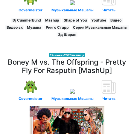
Covermeister
Музыкальные Мэшапы
Читать
Dj Cummerbund
Mashup
Shape of You
YouTube
Видео
Видео вк
Музыка
Ринго Старр
Серия Музыкальные Мэшапы
Эд Ширан
12-июня-2026 пятница
Boney M vs. The Offspring - Pretty
Fly For Rasputin [MashUp]
Covermeister
Музыкальные Мэшапы
Читать