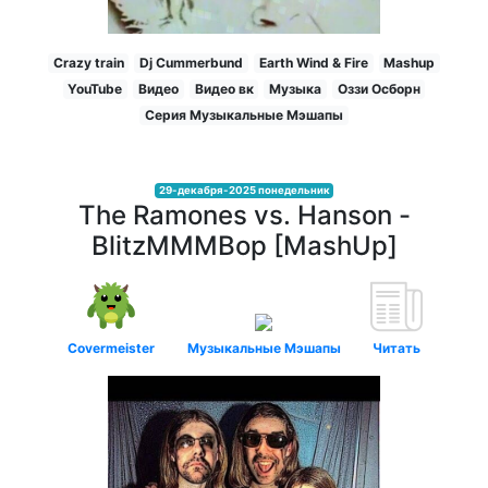
Crazy train
Dj Cummerbund
Earth Wind & Fire
Mashup
YouTube
Видео
Видео вк
Музыка
Оззи Осборн
Серия Музыкальные Мэшапы
29-декабря-2025 понедельник
The Ramones vs. Hanson -
BlitzMMMBop [MashUp]
Covermeister
Музыкальные Мэшапы
Читать