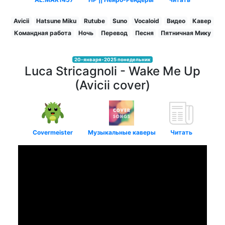
Avicii
Hatsune Miku
Rutube
Suno
Vocaloid
Видео
Кавер
Командная работа
Ночь
Перевод
Песня
Пятничная Мику
20-января-2025 понедельник
Luca Stricagnoli - Wake Me Up
(Avicii cover)
Covermeister
Музыкальные каверы
Читать