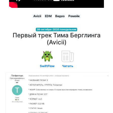
Avicii
EDM
Видео
Ремейк
26-октября-2020 понедельник
Первый трек Тима Берглинга
(Avicii)
SwiftFlow
Читать