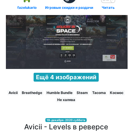
fazelukario
Игровые скидки и раздачи
Читать
Ещё 4 изображений
Avicii
Breathedge
Humble Bundle
Steam
Tacoma
Космос
Не халява
19-декабря-2020 суббота
Avicii - Levels в реверсе