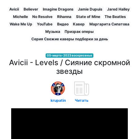
Avicii
Believer
Imagine Dragons
Jamie Dupuis
Jared Halley
Michelle
No Resolve
Rihanna
State of Mine
The Beatles
Wake Me Up
YouTube
Видео
Кавер
Маргарита Сипатова
Музыка
Призрак оперы
Серия Свежие каверы подборки за день
05-марта-2023 воскресенье
Avicii - Levels / Сияние скромной
звезды
krupatin
Читать