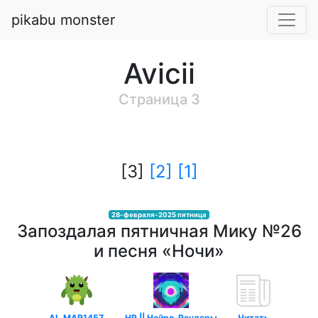
pikabu monster
Avicii
Cтраница 3
[3]
[2]
[1]
28-февраля-2025 пятница
Запоздалая пятничная Мику №26
и песня «Ночи»
AL.MAR1457
НР || Нейро-Рендеры
Читать