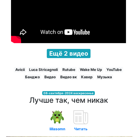
Ещё 2 видео
Avicii
Luca Stricagnoli
Rutube
Wake Me Up
YouTube
Банджо
Видео
Видео вк
Кавер
Музыка
08-сентября-2024 воскресенье
Лучше так, чем никак
lillasomn
Читать