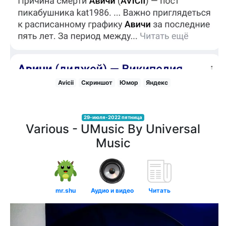
Avicii
Скриншот
Юмор
Яндекс
29-июля-2022 пятница
Various - UMusic By Universal
Music
mr.shu
Аудио и видео
Читать