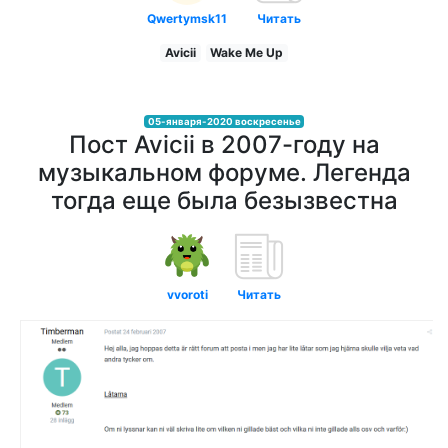
Qwertymsk11
Читать
Avicii
Wake Me Up
05-января-2020 воскресенье
Пост Avicii в 2007-году на
музыкальном форуме. Легенда
тогда еще была безызвестна
vvoroti
Читать