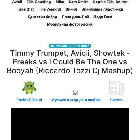
Avicii
Ellie Goulding
Mika
Sam Smith
Sophie Ellis-Bextor
Take that
The Weeknd
Винил
Виниловые пластинки
Джастин бибер
Лана дель Рей
Леди Гага
Мобильная фотография
15-апреля-2022 пятница
Timmy Trumpet, Avicii, Showtek -
Freaks vs I Could Be The One vs
Booyah (Riccardo Tozzi Dj Mashup)
FoxMaCClaud
Музыка которую я люблю
Читать