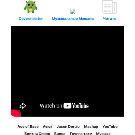
Covermeister
Музыкальные Мэшапы
Читать
Ace of Base
Avicii
Jason Derulo
Mashup
YouTube
Бритни Спирс
Видео
Группа тату
Музыка