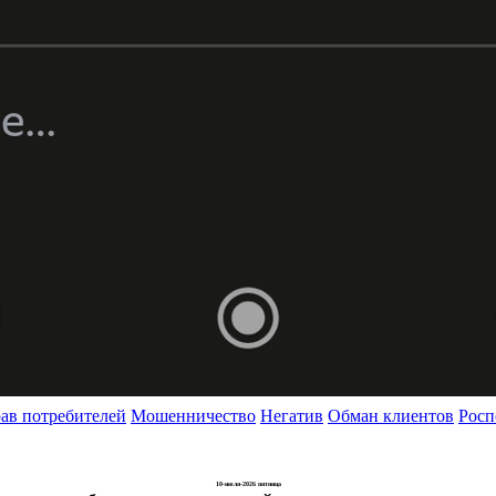
ав потребителей
Мошенничество
Негатив
Обман клиентов
Росп
10-июля-2026 пятница