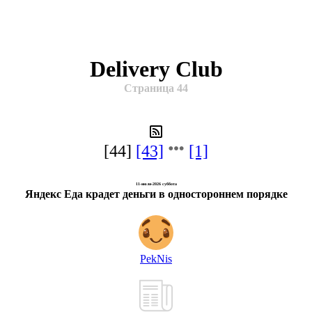
Delivery Club
Cтраница 44
[44]
[43]
[1]
11-июля-2026 суббота
Яндекс Еда крадет деньги в одностороннем порядке
PekNis