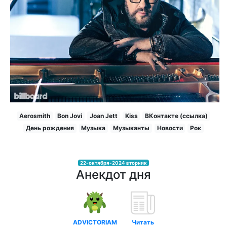
Aerosmith
Bon Jovi
Joan Jett
Kiss
ВКонтакте (ссылка)
День рождения
Музыка
Музыканты
Новости
Рок
22-октября-2024 вторник
Анекдот дня
ADVICTORIAM
Читать