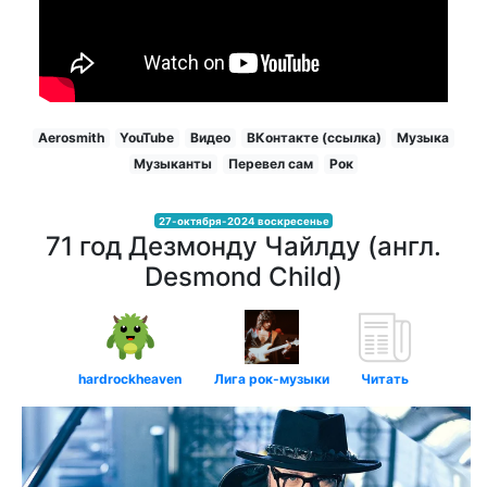
Aerosmith
YouTube
Видео
ВКонтакте (ссылка)
Музыка
Музыканты
Перевел сам
Рок
27-октября-2024 воскресенье
71 год Дезмонду Чайлду (англ.
Desmond Child)
hardrockheaven
Лига рок-музыки
Читать