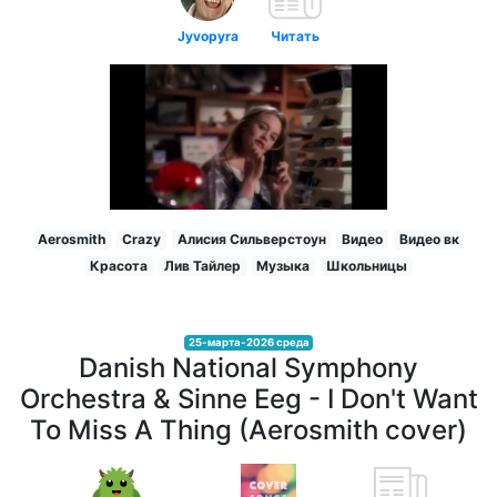
Jyvopyra
Читать
Aerosmith
Crazy
Алисия Сильверстоун
Видео
Видео вк
Красота
Лив Тайлер
Музыка
Школьницы
25-марта-2026 среда
Danish National Symphony
Orchestra & Sinne Eeg - I Don't Want
To Miss A Thing (Aerosmith cover)