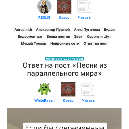
REDLIS
Кавер
Читать
Aerosmith
Александр Пушной
Алла Пугачева
Видео
Видеомонтаж
Волна постов
Звук
Король и Шут
Мумий Тролль
Нейронные сети
Ответ на пост
08-августа-2024 четверг
Ответ на пост «Песни из
параллельного мира»
WhiteRaven
Кавер
Читать