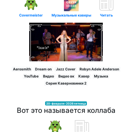
Covermeister
Музыкальные каверы
Читать
Aerosmith
Dream on
Jazz Cover
Robyn Adele Anderson
YouTube
Видео
Видео вк
Кавер
Музыка
Серия Каверновинки 2
20-февраля-2026 пятница
Вот это называется коллаба