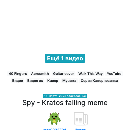
Ещё 1 видео
40 Fingers
Aerosmith
Guitar cover
Walk This Way
YouTube
Видео
Видео вк
Кавер
Музыка
Серия Каверновинки
16-марта-2025 воскресенье
Spy - Kratos falling meme
user9232704
Читать