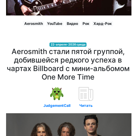
Aerosmith
YouTube
Видео
Рок
Хард-Рок
22-апреля-2026 среда
Aerosmith стали пятой группой,
добившейся редкого успеха в
чартах Billboard с мини-альбомом
One More Time
JudgementCall
Читать