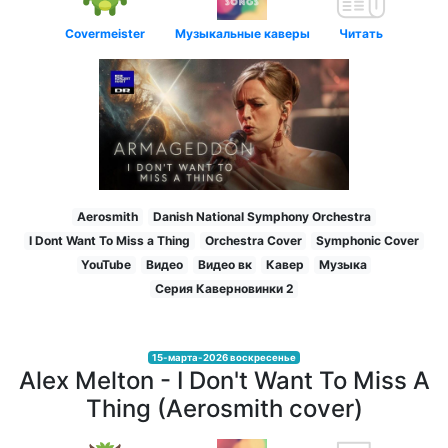
Covermeister
Музыкальные каверы
Читать
Aerosmith
Danish National Symphony Orchestra
I Dont Want To Miss a Thing
Orchestra Cover
Symphonic Cover
YouTube
Видео
Видео вк
Кавер
Музыка
Серия Каверновинки 2
15-марта-2026 воскресенье
Alex Melton - I Don't Want To Miss A
Thing (Aerosmith cover)