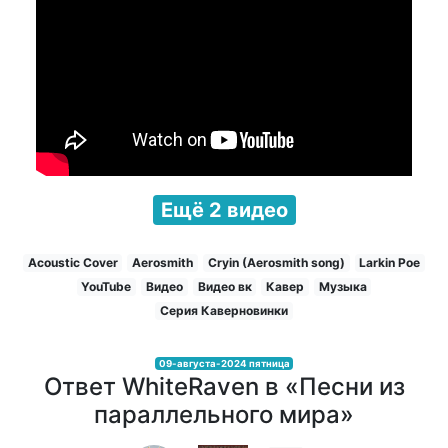
Ещё 2 видео
Acoustic Cover
Aerosmith
Cryin (Aerosmith song)
Larkin Poe
YouTube
Видео
Видео вк
Кавер
Музыка
Серия Каверновинки
09-августа-2024 пятница
Ответ WhiteRaven в «Песни из
параллельного мира»