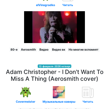
elVinogradko
Читать
80-е
Aerosmith
Видео
Видео вк
Но многие вспомнят
12-февраля-2026 четверг
Adam Christopher - I Don't Want To
Miss A Thing (Aerosmith cover)
Covermeister
Музыкальные каверы
Читать