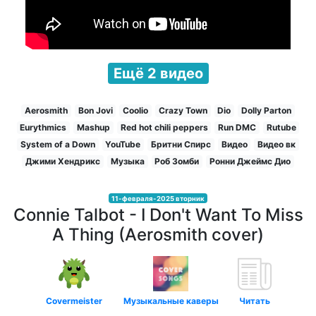
Ещё 2 видео
Aerosmith
Bon Jovi
Coolio
Crazy Town
Dio
Dolly Parton
Eurythmics
Mashup
Red hot chili peppers
Run DMC
Rutube
System of a Down
YouTube
Бритни Спирс
Видео
Видео вк
Джими Хендрикс
Музыка
Роб Зомби
Ронни Джеймс Дио
11-февраля-2025 вторник
Connie Talbot - I Don't Want To Miss
A Thing (Aerosmith cover)
Covermeister
Музыкальные каверы
Читать