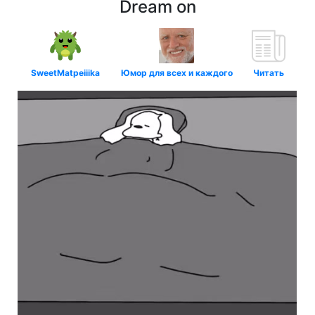
Dream on
SweetMatpeiiika
Юмор для всех и каждого
Читать