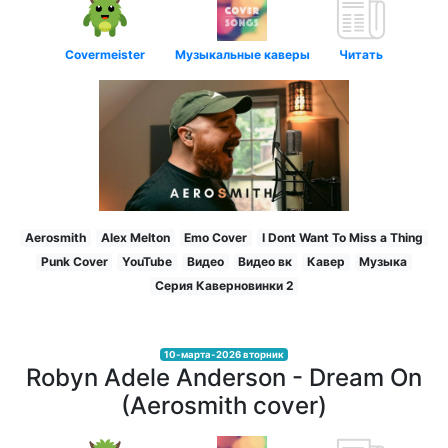
Covermeister
Музыкальные каверы
Читать
Aerosmith
Alex Melton
Emo Cover
I Dont Want To Miss a Thing
Punk Cover
YouTube
Видео
Видео вк
Кавер
Музыка
Серия Каверновинки 2
10-марта-2026 вторник
Robyn Adele Anderson - Dream On
(Aerosmith cover)