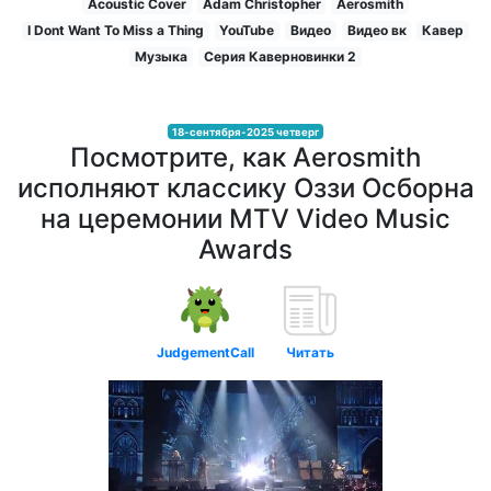
Acoustic Cover
Adam Christopher
Aerosmith
I Dont Want To Miss a Thing
YouTube
Видео
Видео вк
Кавер
Музыка
Серия Каверновинки 2
18-сентября-2025 четверг
Посмотрите, как Aerosmith
исполняют классику Оззи Осборна
на церемонии MTV Video Music
Awards
JudgementCall
Читать