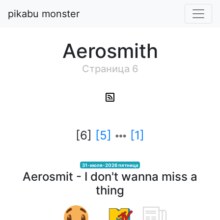
pikabu monster
Aerosmith
Cтраница 6
[6]
[5]
[1]
31-июля-2026 пятница
Aerosmit - I don't wanna miss a
thing