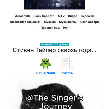
Aerosmith
Black Sabbath
MTV
Видео
Видео вк
ВКонтакте (ссылка)
Музыка
Музыканты
Оззи Осборн
Перевел сам
Рок
12-июля-2025 суббота
Стивен Тайлер сквозь года...
C11H17N3O8
Читать