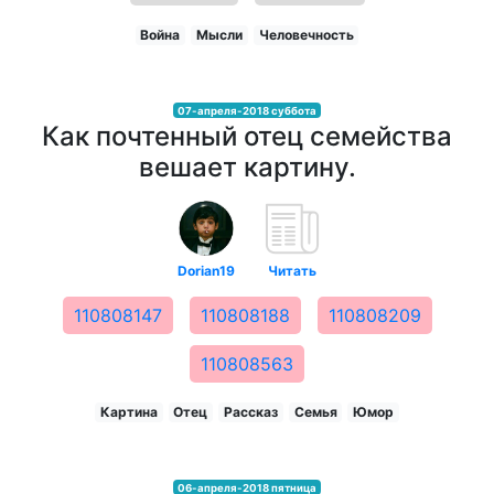
Война
Мысли
Человечность
07-апреля-2018 суббота
Как почтенный отец семейства
вешает картину.
Dorian19
Читать
110808147
110808188
110808209
110808563
Картина
Отец
Рассказ
Семья
Юмор
06-апреля-2018 пятница