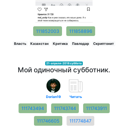
111852003
111858896
Власть
Казахстан
Критика
Павлодар
Скриптонит
21-апреля-2018 суббота
Мой одиночный субботник.
Dorian19
Читать
111743494
111743744
111743911
111746605
111774847