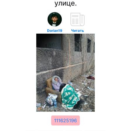
улице.
Dorian19
Читать
111625196