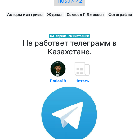
110607442
Актеры и актрисы
Журнал
Сэмюэл Л Джексон
Фотография
03-апреля-2018 вторник
Не работает телеграмм в
Казахстане.
Dorian19
Читать