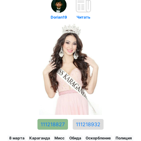
Dorian19
Читать
111218827
111218932
8 марта
Караганда
Мисс
Обида
Оскорбление
Полиция