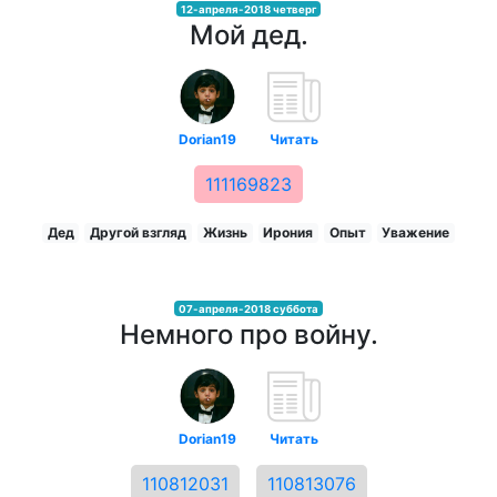
12-апреля-2018 четверг
Мой дед.
Dorian19
Читать
111169823
Дед
Другой взгляд
Жизнь
Ирония
Опыт
Уважение
07-апреля-2018 суббота
Немного про войну.
Dorian19
Читать
110812031
110813076