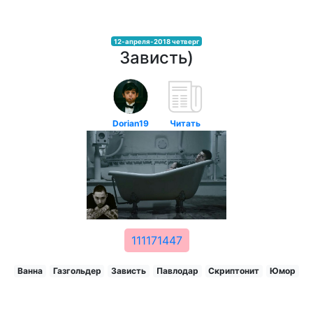
12-апреля-2018 четверг
Зависть)
Dorian19
Читать
111171447
Ванна
Газгольдер
Зависть
Павлодар
Скриптонит
Юмор