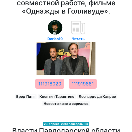
совместной работе, фильме
«Однажды в Голливуде».
Dorian19
Читать
111918020
111919881
Брэд Питт
Квентин Тарантино
Леонардо ди Каприо
Новости кино и сериалов
23-апреля-2018 понедельник
Власти Павлодарской области