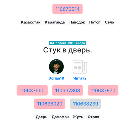
110676514
Казахстан
Караганда
Паводок
Потоп
Село
04-апреля-2018 среда
Стук в дверь.
Dorian19
Читать
110637660
110637808
110637970
110638020
110638239
Дверь
Домофон
Жуть
Страх